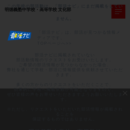
この学校の部活動は、「部活ナビ」にまだ掲載をしてい
明徳義塾中学校・高等学校
文化部
ません。
「部活ナビ」は、部活が見つかる情報メ
ディアです。
TOPページへ>>
部活ナビに掲載されていない

部活動情報のリクエストをお受けいたします。

ご希望の部活情報が見つからなかった場合、

弊社を通じて学校・部活に情報提供を依頼させていただ
きます。

多くの方からのリクエストをいただくことで、

効果的に学校へ掲載依頼が可能となりますので、

ぜひ皆様の声をお寄せいただきますようお願いいたしま
す。

※ただし、リクエストをいただいた部活情報が掲載され
ることを

保証するものではありません。