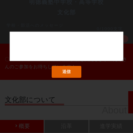
明徳義塾中学校・高等学校
文化部
学校・部活へのメッセージ
0/1000文字
MORE
〇/〇・〇/〇・〇/〇に部活動体験会を実施します！たくさ
んのご参加をお待ちしています！
文化部について
About
概要
沿革
進学実績