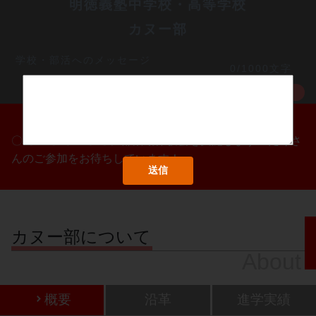
明徳義塾中学校・高等学校
カヌー部
学校・部活へのメッセージ
0/1000文字
MORE
〇/〇・〇/〇・〇/〇に部活動体験会を実施します！たくさ
んのご参加をお待ちしています！
カヌー部について
About
概要
沿革
進学実績