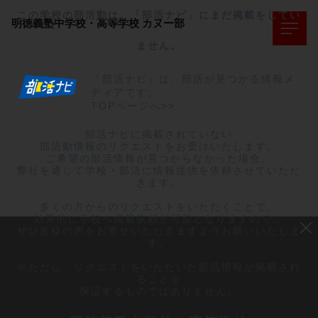
この学校の部活動は、「部活ナビ」にまだ掲載をしてい
明徳義塾中学校・高等学校
カヌー部
ません。
「部活ナビ」は、部活が見つかる情報メ
ディアです。
TOPページへ>>
部活ナビに掲載されていない

部活動情報のリクエストをお受けいたします。

ご希望の部活情報が見つからなかった場合、

弊社を通じて学校・部活に情報提供を依頼させていただ
きます。

多くの方からのリクエストをいただくことで、

効果的に学校へ掲載依頼が可能となりますので、

ぜひ皆様の声をお寄せいただきますようお願いいたしま
す。

※ただし、リクエストをいただいた部活情報が掲載され
ることを

保証するものではありません。