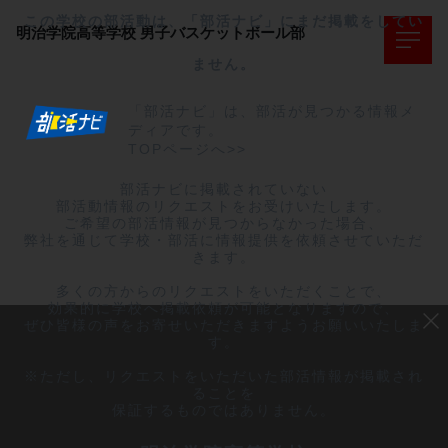
この学校の部活動は、「部活ナビ」にまだ掲載をしてい
明治学院高等学校
男子バスケットボール部
ません。
「部活ナビ」は、部活が見つかる情報メ
ディアです。
TOPページへ>>
部活ナビに掲載されていない

部活動情報のリクエストをお受けいたします。

ご希望の部活情報が見つからなかった場合、

弊社を通じて学校・部活に情報提供を依頼させていただ
きます。

多くの方からのリクエストをいただくことで、

効果的に学校へ掲載依頼が可能となりますので、

ぜひ皆様の声をお寄せいただきますようお願いいたしま
す。

※ただし、リクエストをいただいた部活情報が掲載され
ることを

保証するものではありません。