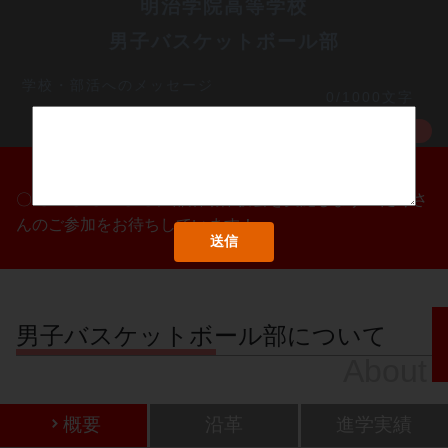
明治学院高等学校
男子バスケットボール部
学校・部活へのメッセージ
0/1000文字
MORE
〇/〇・〇/〇・〇/〇に部活動体験会を実施します！たくさ
んのご参加をお待ちしています！
男子バスケットボール部について
About
概要
沿革
進学実績