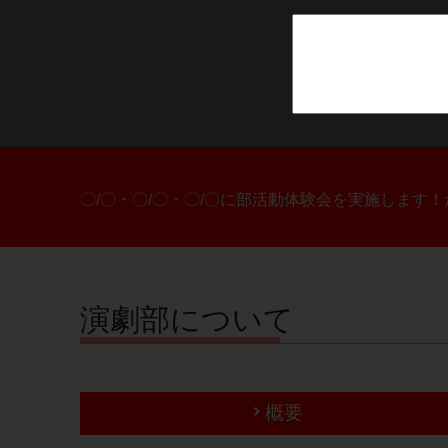
〇/〇・〇/〇・〇/〇に部活動体験会を実施します
演劇部について
概要