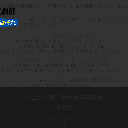
この学校の部活動は、「部活ナビ」にまだ掲載をしていません
演劇部
「部活ナビ」は、部活が見つかる情報メディアで
TOPページへ>>
部活ナビに掲載されていない

部活動情報のリクエストをお受けいたします。

ご希望の部活情報が見つからなかった場合、

弊社を通じて学校・部活に情報提供を依頼させていただきます。
多くの方からのリクエストをいただくことで、

効果的に学校へ掲載依頼が可能となりますので、

ぜひ皆様の声をお寄せいただきますようお願いいたします。

※ただし、リクエストをいただいた部活情報が掲載されることを
保証するものではありません。
共立女子第二中学校高等学校
演劇部
学校・部活へ
のメッセージ