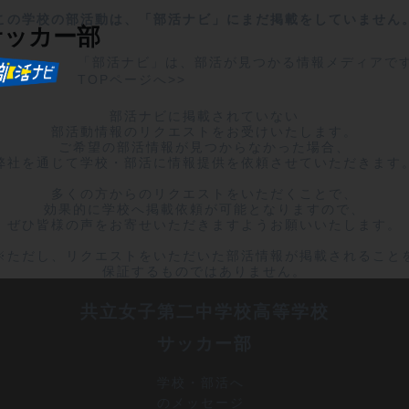
この学校の部活動は、「部活ナビ」にまだ掲載をしていません
サッカー部
「部活ナビ」は、部活が見つかる情報メディアで
TOPページへ>>
部活ナビに掲載されていない

部活動情報のリクエストをお受けいたします。

ご希望の部活情報が見つからなかった場合、

弊社を通じて学校・部活に情報提供を依頼させていただきます。
多くの方からのリクエストをいただくことで、

効果的に学校へ掲載依頼が可能となりますので、

ぜひ皆様の声をお寄せいただきますようお願いいたします。

※ただし、リクエストをいただいた部活情報が掲載されることを
保証するものではありません。
共立女子第二中学校高等学校
サッカー部
学校・部活へ
のメッセージ