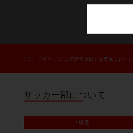
〇/〇・〇/〇・〇/〇に部活動体験会を実施します
サッカー部について
概要