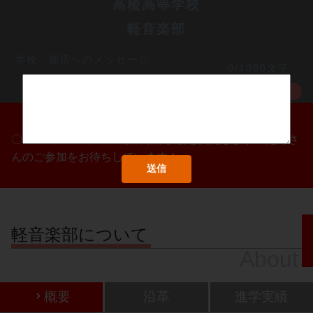
高稜高等学校
軽音楽部
学校・部活へのメッセージ
0/1000文字
MORE
〇/〇・〇/〇・〇/〇に部活動体験会を実施します！たくさ
んのご参加をお待ちしています！
軽音楽部について
About
概要
沿革
進学実績