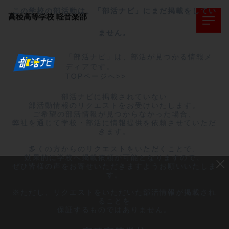
この学校の部活動は、「部活ナビ」にまだ掲載をしてい
高稜高等学校
軽音楽部
ません。
「部活ナビ」は、部活が見つかる情報メ
ディアです。
TOPページへ>>
部活ナビに掲載されていない

部活動情報のリクエストをお受けいたします。

ご希望の部活情報が見つからなかった場合、

弊社を通じて学校・部活に情報提供を依頼させていただ
きます。

多くの方からのリクエストをいただくことで、

効果的に学校へ掲載依頼が可能となりますので、

ぜひ皆様の声をお寄せいただきますようお願いいたしま
す。

※ただし、リクエストをいただいた部活情報が掲載され
ることを

保証するものではありません。