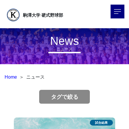
駒澤大学
硬式野球部
News
ニュース
Home
＞
ニュース
タグで絞る