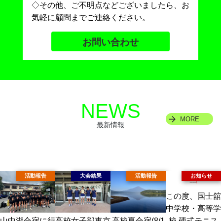
◇その他、ご不明点などございましたら、お
気軽に顧問までご連絡ください。
お問い合わせ
NEWS
MORE
最新情報
この度、国士舘
中学校・高等学
校 硬式テニス
高校女子部東京
高校夏合宿(8/1
山中湖合宿に行