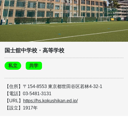
国士舘中学校・高等学校
私立
共学
【住所】〒154-8553 東京都世田谷区若林4-32-1
【電話】03-5481-3131
【URL】
https://hs.kokushikan.ed.jp/
【設立】1917年