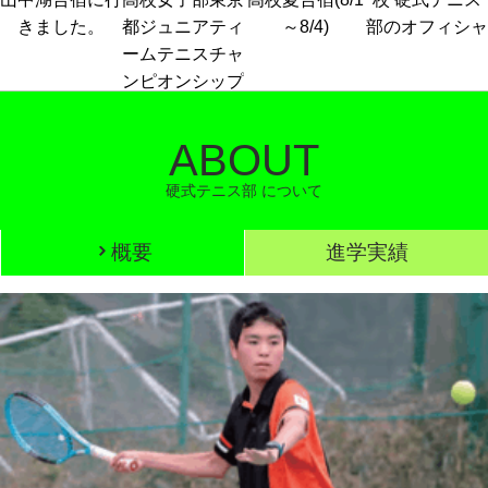
部のオフィシャ
都ジュニアティ
～8/4)
きました。
ルホームページ
ームテニスチャ
を作成しまし
ンピオンシップ
た。
大会結果や活動
ABOUT
報告などを随時
掲載していきま
硬式テニス部 について
す。
よろしくお願い
概要
進学実績
します