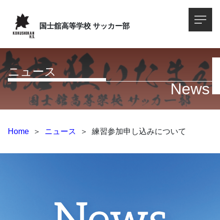
国士舘高等学校
サッカー部
ニュース
News
Home
＞
ニュース
＞
練習参加申し込みについて