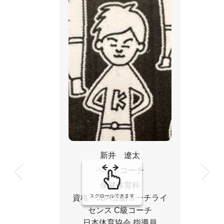
高
新井 遼太
ヘッドコーチ
保健体育科
スクロールできます
資格：JBA公認コーチライ
センス C級コーチ
日本体育協会 指導員