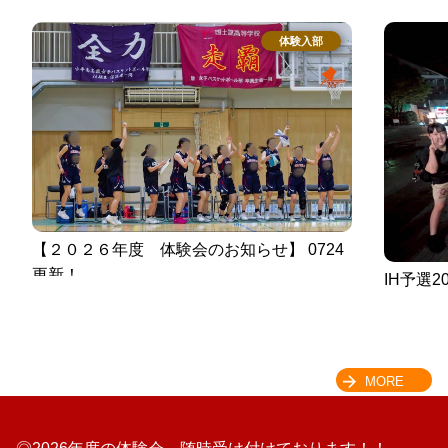
【２０２６年度　体験会のお知らせ】 0724
更新！
IH予選2
MORE