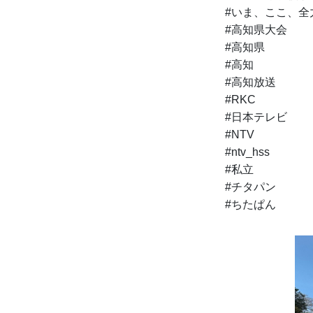
#いま、ここ、全
#高知県大会
#高知県
#高知
#高知放送
#RKC
#日本テレビ
#NTV
#ntv_hss
#私立
#チタパン
#ちたぱん