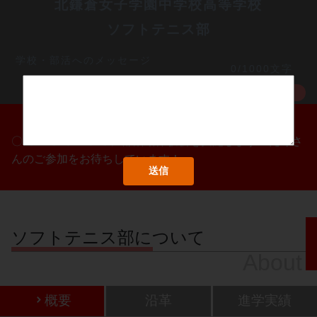
北鎌倉女子学園中学校高等学校
ソフトテニス部
学校・部活へのメッセージ
0/1000文字
MORE
〇/〇・〇/〇・〇/〇に部活動体験会を実施します！たくさ
んのご参加をお待ちしています！
ソフトテニス部について
About
概要
沿革
進学実績