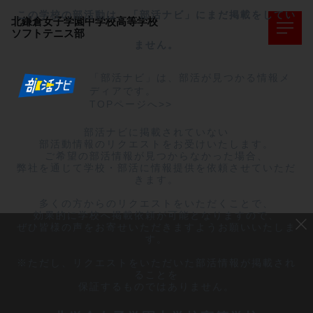
この学校の部活動は、「部活ナビ」にまだ掲載をしてい
北鎌倉女子学園中学校高等学校
ソフトテニス部
ません。
「部活ナビ」は、部活が見つかる情報メ
ディアです。
TOPページへ>>
部活ナビに掲載されていない

部活動情報のリクエストをお受けいたします。

ご希望の部活情報が見つからなかった場合、

弊社を通じて学校・部活に情報提供を依頼させていただ
きます。

多くの方からのリクエストをいただくことで、

効果的に学校へ掲載依頼が可能となりますので、

ぜひ皆様の声をお寄せいただきますようお願いいたしま
す。

※ただし、リクエストをいただいた部活情報が掲載され
ることを

保証するものではありません。