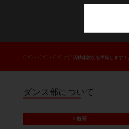
〇/〇・〇/〇・〇/〇に部活動体験会を実施します
ダンス部について
概要