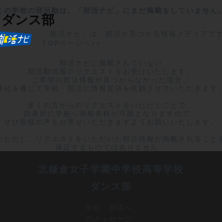
この学校の部活動は、「部活ナビ」にまだ掲載をしていません
ダンス部
「部活ナビ」は、部活が見つかる情報メディアで
TOPページへ>>
部活ナビに掲載されていない

部活動情報のリクエストをお受けいたします。

ご希望の部活情報が見つからなかった場合、

弊社を通じて学校・部活に情報提供を依頼させていただきます。
多くの方からのリクエストをいただくことで、

効果的に学校へ掲載依頼が可能となりますので、

ぜひ皆様の声をお寄せいただきますようお願いいたします。

※ただし、リクエストをいただいた部活情報が掲載されることを
保証するものではありません。
北鎌倉女子学園中学校高等学校
ダンス部
学校・部活へ
のメッセージ