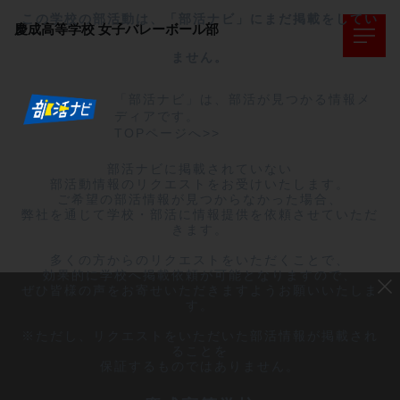
この学校の部活動は、「部活ナビ」にまだ掲載をしてい
慶成高等学校
女子バレーボール部
ません。
「部活ナビ」は、部活が見つかる情報メ
ディアです。
TOPページへ>>
部活ナビに掲載されていない

部活動情報のリクエストをお受けいたします。

ご希望の部活情報が見つからなかった場合、

弊社を通じて学校・部活に情報提供を依頼させていただ
きます。

多くの方からのリクエストをいただくことで、

効果的に学校へ掲載依頼が可能となりますので、

ぜひ皆様の声をお寄せいただきますようお願いいたしま
す。

※ただし、リクエストをいただいた部活情報が掲載され
ることを

保証するものではありません。