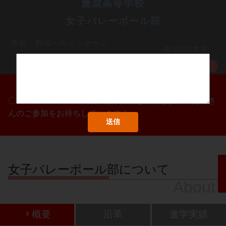
慶成高等学校
女子バレーボール部
学校・部活へのメッセージ
0/1000文字
MORE
〇/〇・〇/〇・〇/〇に部活動体験会を実施します！たくさ
んのご参加をお待ちしています！
女子バレーボール部について
About
概要
沿革
進学実績