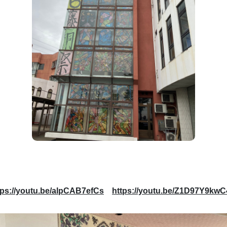
tps://youtu.be/alpCAB7efCs
https://youtu.be/Z1D97Y9kwC