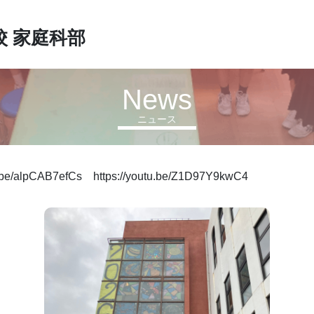
校
家庭科部
News
ニュース
e/alpCAB7efCs https://youtu.be/Z1D97Y9kwC4