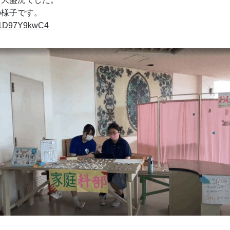
の様子です。
e/Z1D97Y9kwC4