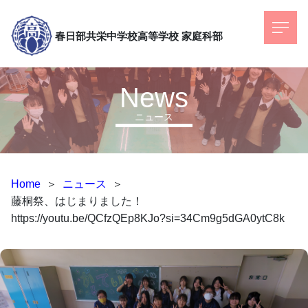
春日部共栄中学校高等学校
家庭科部
News
ニュース
Home
＞
ニュース
＞
藤桐祭、はじまりました！
https://youtu.be/QCfzQEp8KJo?si=34Cm9g5dGA0ytC8k