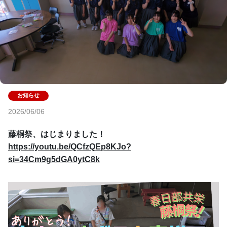
2026/06/06
藤桐祭、はじまりました！　
https://youtu.be/QCfzQEp8KJo?
si=34Cm9g5dGA0ytC8k