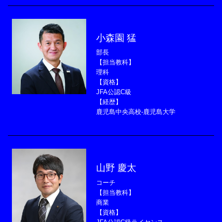
小森園 猛
部長
【担当教科】
理科
【資格】
JFA公認C級
【経歴】
鹿児島中央高校-鹿児島大学
山野 慶太
コーチ
【担当教科】
商業
【資格】