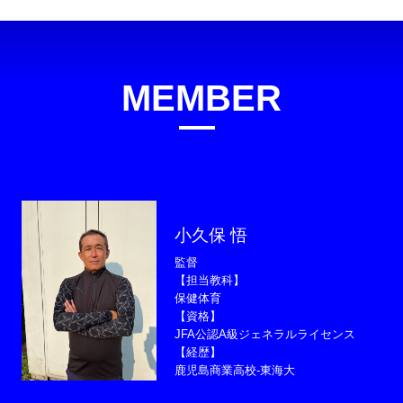
MEMBER
メンバー
小久保 悟
監督
【担当教科】
保健体育
【資格】
JFA公認A級ジェネラルライセンス
【経歴】
鹿児島商業高校-東海大