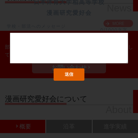
日本体育大学柏高等学校
News
漫画研究愛好会
MORE
学校・部活へのメッセージ
0/1000文字
部活動体験会を実施します！たくさんのご参加をお待ちし
ています！
お問い合わせ
漫画研究愛好会について
About
概要
沿革
進学実績