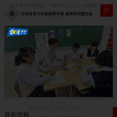
この学校の部活動は、「部活ナビ」にまだ掲載をしてい
日本体育大学柏高等学校
漫画研究愛好会
ません。
「部活ナビ」は、部活が見つかる情報メ
ディアです。
TOPページへ>>
部活ナビに掲載されていない

部活動情報のリクエストをお受けいたします。

ご希望の部活情報が見つからなかった場合、

弊社を通じて学校・部活に情報提供を依頼させていただ
きます。

多くの方からのリクエストをいただくことで、

効果的に学校へ掲載依頼が可能となりますので、

ぜひ皆様の声をお寄せいただきますようお願いいたしま
す。

※ただし、リクエストをいただいた部活情報が掲載され
ることを

保証するものではありません。
最新情報