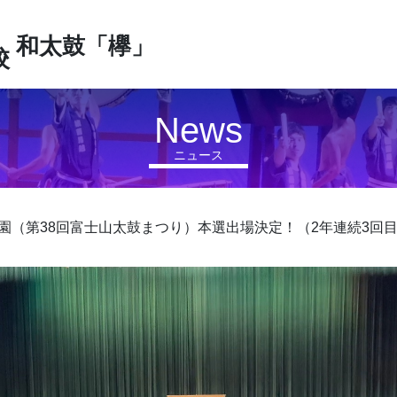
和太鼓「欅」
校
News
ニュース
園（第38回富士山太鼓まつり）本選出場決定！（2年連続3回