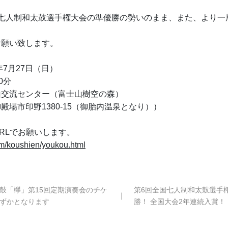
。
国七人制和太鼓選手権大会の準優勝の勢いのまま、また、より一
お願い致します。
年7月27日（日）
0分
山交流センター（富士山樹空の森）
殿場市印野1380-15（御胎内温泉となり））
RLでお願いします。
com/koushien/youkou.html
鼓「欅」第15回定期演奏会のチケ
第6回全国七人制和太鼓選手権
｜
ずかとなります
勝！ 全国大会2年連続入賞！