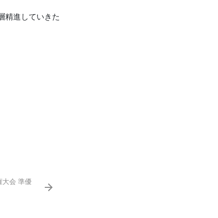
層精進していきた
大会 準優