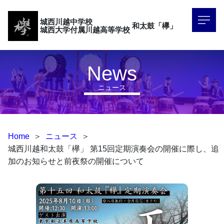
城西川越中学校
和太鼓「欅」
城西大学付属川越高等学校
News
ニュース
Home
＞
ニュース
＞
城西川越和太鼓「欅」 第15回定期演奏会の開催に際し、追
加のお知らせと前夜祭の開催について