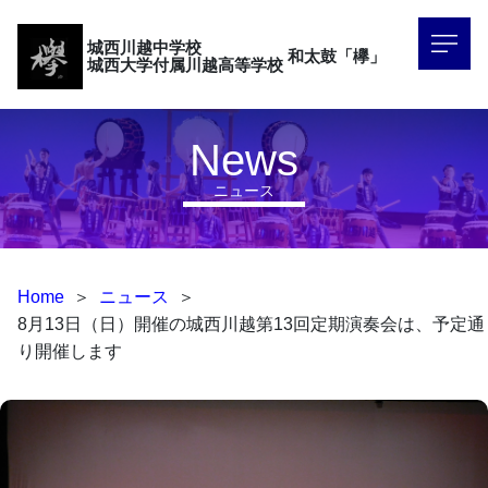
城西川越中学校
和太鼓「欅」
城西大学付属川越高等学校
News
ニュース
Home
＞
ニュース
＞
8月13日（日）開催の城西川越第13回定期演奏会は、予定通
り開催します