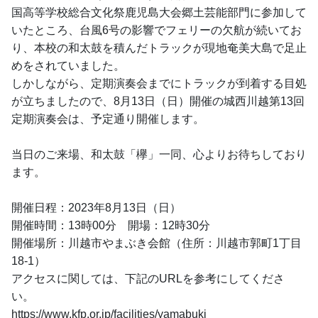
国高等学校総合文化祭鹿児島大会郷土芸能部門に参加して
いたところ、台風6号の影響でフェリーの欠航が続いてお
り、本校の和太鼓を積んだトラックが現地奄美大島で足止
めをされていました。
しかしながら、定期演奏会までにトラックが到着する目処
が立ちましたので、8月13日（日）開催の城西川越第13回
定期演奏会は、予定通り開催します。
当日のご来場、和太鼓「欅」一同、心よりお待ちしており
ます。
開催日程：2023年8月13日（日）
開催時間：13時00分　開場：12時30分
開催場所：川越市やまぶき会館（住所：川越市郭町1丁目
18-1）
アクセスに関しては、下記のURLを参考にしてくださ
い。
https://www.kfp.or.jp/facilities/yamabuki