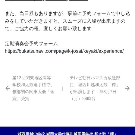
また、当日券もありますが、事前に予約フォームで申し込
みをしていただきますと、スムーズに入場が出来ますの
で、ご協力の程、宜しくお願い致します
定期演奏会予約フォーム
https://bukatsunavi.com/page/k-josai/keyaki/experience/
第13回関東地区高等
テレビ朝日ハマスカ放送部
学校和太鼓選手権で、
に、城西川越和太鼓「欅」
｜
創部初の関東大会「金
が出演します！＠8月7日
賞」受賞
（月）24時台
城西川越中学校 城西大学付属川越高等学校 和太鼓「欅」