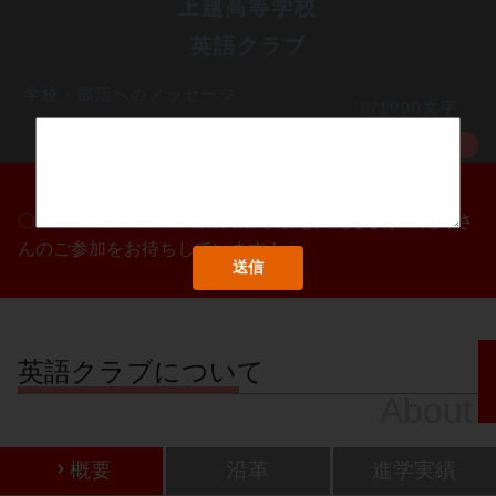
上越高等学校
英語クラブ
学校・部活へのメッセージ
0/1000文字
MORE
〇/〇・〇/〇・〇/〇に部活動体験会を実施します！たくさ
んのご参加をお待ちしています！
英語クラブについて
About
概要
沿革
進学実績