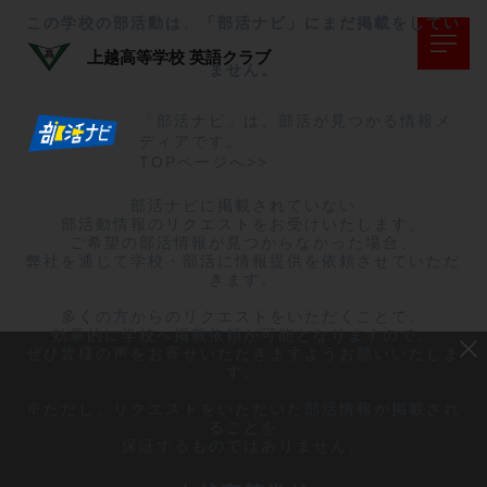
この学校の部活動は、「部活ナビ」にまだ掲載をしてい
上越高等学校
英語クラブ
ません。
「部活ナビ」は、部活が見つかる情報メ
ディアです。
TOPページへ>>
部活ナビに掲載されていない

部活動情報のリクエストをお受けいたします。

ご希望の部活情報が見つからなかった場合、

弊社を通じて学校・部活に情報提供を依頼させていただ
きます。

多くの方からのリクエストをいただくことで、

効果的に学校へ掲載依頼が可能となりますので、

ぜひ皆様の声をお寄せいただきますようお願いいたしま
す。

※ただし、リクエストをいただいた部活情報が掲載され
ることを

保証するものではありません。