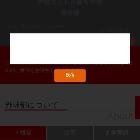
学校法人石川高等学校
野球部
学校・部活へのメッセージ
0/1000文字
MORE
〇/〇・〇/〇・〇/〇に部活動体験会を実施します！たくさ
んのご参加をお待ちしています！
野球部について
About
概要
沿革
進学実績