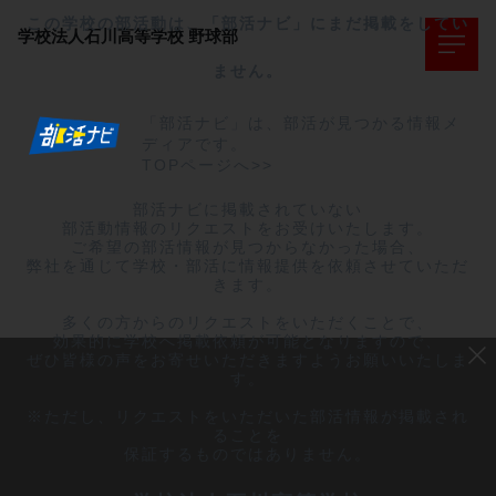
この学校の部活動は、「部活ナビ」にまだ掲載をしてい
学校法人石川高等学校
野球部
ません。
「部活ナビ」は、部活が見つかる情報メ
ディアです。
TOPページへ>>
部活ナビに掲載されていない

部活動情報のリクエストをお受けいたします。

ご希望の部活情報が見つからなかった場合、

弊社を通じて学校・部活に情報提供を依頼させていただ
きます。

多くの方からのリクエストをいただくことで、

効果的に学校へ掲載依頼が可能となりますので、

ぜひ皆様の声をお寄せいただきますようお願いいたしま
す。

※ただし、リクエストをいただいた部活情報が掲載され
ることを

保証するものではありません。