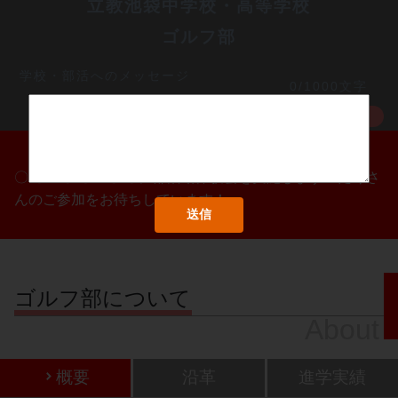
立教池袋中学校・高等学校
ゴルフ部
学校・部活へのメッセージ
0/1000文字
MORE
〇/〇・〇/〇・〇/〇に部活動体験会を実施します！たくさ
んのご参加をお待ちしています！
ゴルフ部について
About
概要
沿革
進学実績