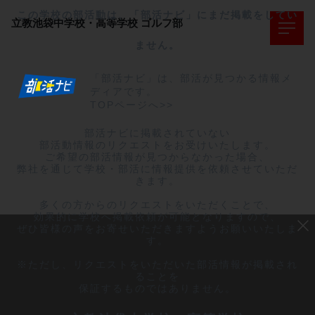
この学校の部活動は、「部活ナビ」にまだ掲載をしてい
立教池袋中学校・高等学校
ゴルフ部
ません。
「部活ナビ」は、部活が見つかる情報メ
ディアです。
TOPページへ>>
部活ナビに掲載されていない

部活動情報のリクエストをお受けいたします。

ご希望の部活情報が見つからなかった場合、

弊社を通じて学校・部活に情報提供を依頼させていただ
きます。

多くの方からのリクエストをいただくことで、

効果的に学校へ掲載依頼が可能となりますので、

ぜひ皆様の声をお寄せいただきますようお願いいたしま
す。

※ただし、リクエストをいただいた部活情報が掲載され
ることを

保証するものではありません。