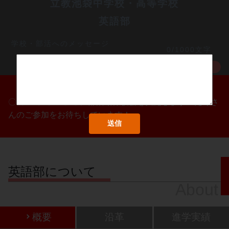
立教池袋中学校・高等学校
英語部
学校・部活へのメッセージ
0/1000文字
MORE
〇/〇・〇/〇・〇/〇に部活動体験会を実施します！たくさ
んのご参加をお待ちしています！
英語部について
About
概要
沿革
進学実績