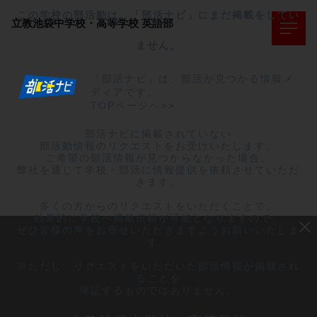
この学校の部活動は、「部活ナビ」にまだ掲載をしてい
立教池袋中学校・高等学校
英語部
ません。
「部活ナビ」は、部活が見つかる情報メ
ディアです。
TOPページへ>>
部活ナビに掲載されていない

部活動情報のリクエストをお受けいたします。

ご希望の部活情報が見つからなかった場合、

弊社を通じて学校・部活に情報提供を依頼させていただ
きます。

多くの方からのリクエストをいただくことで、

効果的に学校へ掲載依頼が可能となりますので、

ぜひ皆様の声をお寄せいただきますようお願いいたしま
す。

※ただし、リクエストをいただいた部活情報が掲載され
ることを

保証するものではありません。