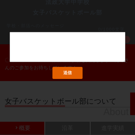
法政大学中学校
女子バスケットボール部
学校・部活へのメッセージ
0/1000文字
MORE
〇/〇・〇/〇・〇/〇に部活動体験会を実施します！たくさ
んのご参加をお待ちしています！
女子バスケットボール部について
About
概要
沿革
進学実績