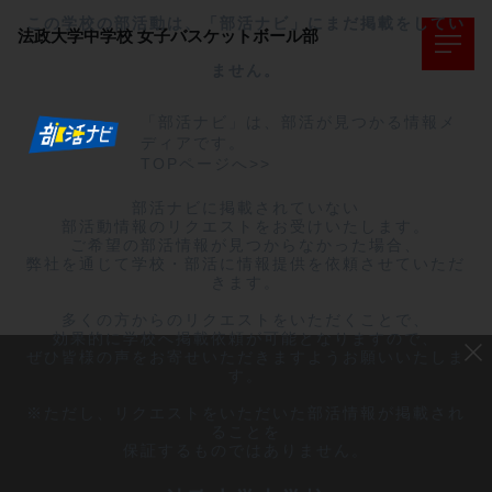
この学校の部活動は、「部活ナビ」にまだ掲載をしてい
法政大学中学校
女子バスケットボール部
ません。
「部活ナビ」は、部活が見つかる情報メ
ディアです。
TOPページへ>>
部活ナビに掲載されていない

部活動情報のリクエストをお受けいたします。

ご希望の部活情報が見つからなかった場合、

弊社を通じて学校・部活に情報提供を依頼させていただ
きます。

多くの方からのリクエストをいただくことで、

効果的に学校へ掲載依頼が可能となりますので、

ぜひ皆様の声をお寄せいただきますようお願いいたしま
す。

※ただし、リクエストをいただいた部活情報が掲載され
ることを

保証するものではありません。