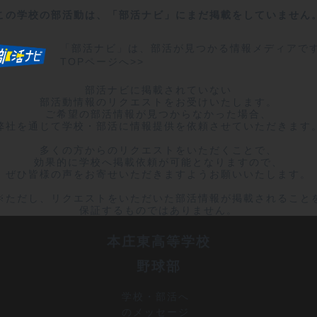
この学校の部活動は、「部活ナビ」にまだ掲載をしていません
「部活ナビ」は、部活が見つかる情報メディアで
TOPページへ>>
部活ナビに掲載されていない

部活動情報のリクエストをお受けいたします。

ご希望の部活情報が見つからなかった場合、

弊社を通じて学校・部活に情報提供を依頼させていただきます。
多くの方からのリクエストをいただくことで、

効果的に学校へ掲載依頼が可能となりますので、

ぜひ皆様の声をお寄せいただきますようお願いいたします。

※ただし、リクエストをいただいた部活情報が掲載されることを
保証するものではありません。
本庄東高等学校
野球部
学校・部活へ
のメッセージ