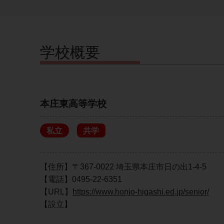
学校概要
本庄東高等学校
私立
共学
【住所】〒367-0022 埼玉県本庄市日の出1-4-5
【電話】0495-22-6351
【URL】
https://www.honjo-higashi.ed.jp/senior/
【設立】