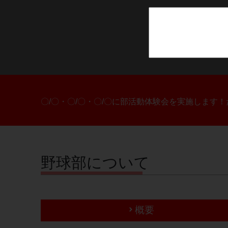
〇/〇・〇/〇・〇/〇に部活動体験会を実施します
野球部について
概要