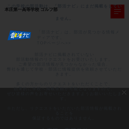
この学校の部活動は、「部活ナビ」にまだ掲載をしてい
本庄第一高等学校
ゴルフ部
ません。
「部活ナビ」は、部活が見つかる情報メ
ディアです。
TOPページへ>>
部活ナビに掲載されていない

部活動情報のリクエストをお受けいたします。

ご希望の部活情報が見つからなかった場合、

弊社を通じて学校・部活に情報提供を依頼させていただ
きます。

多くの方からのリクエストをいただくことで、

効果的に学校へ掲載依頼が可能となりますので、

ぜひ皆様の声をお寄せいただきますようお願いいたしま
す。

※ただし、リクエストをいただいた部活情報が掲載され
ることを

保証するものではありません。