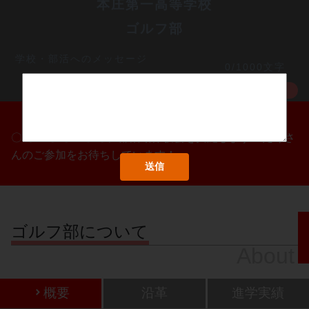
本庄第一高等学校
ゴルフ部
学校・部活へのメッセージ
0/1000文字
MORE
〇/〇・〇/〇・〇/〇に部活動体験会を実施します！たくさ
んのご参加をお待ちしています！
ゴルフ部について
About
概要
沿革
進学実績