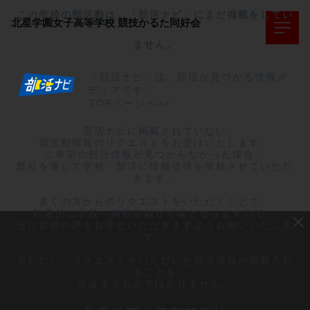
この学校の部活動は、「部活ナビ」にまだ掲載をしてい
北星学園女子高等学校
競技かるた同好会
ません。
「部活ナビ」は、部活が見つかる情報メ
ディアです。
TOPページへ>>
部活ナビに掲載されていない

部活動情報のリクエストをお受けいたします。

ご希望の部活情報が見つからなかった場合、

弊社を通じて学校・部活に情報提供を依頼させていただ
きます。

多くの方からのリクエストをいただくことで、

効果的に学校へ掲載依頼が可能となりますので、

ぜひ皆様の声をお寄せいただきますようお願いいたしま
す。

※ただし、リクエストをいただいた部活情報が掲載され
ることを

保証するものではありません。