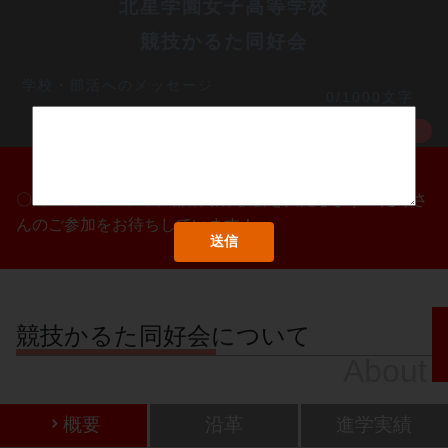
北星学園女子高等学校
競技かるた同好会
学校・部活へのメッセージ
0/1000文字
MORE
〇/〇・〇/〇・〇/〇に部活動体験会を実施します！たくさ
んのご参加をお待ちしています！
競技かるた同好会について
About
概要
沿革
進学実績