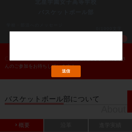
北星学園女子高等学校
バスケットボール部
学校・部活へのメッセージ
0/1000文字
MORE
〇/〇・〇/〇・〇/〇に部活動体験会を実施します！たくさ
んのご参加をお待ちしています！
バスケットボール部について
About
概要
沿革
進学実績