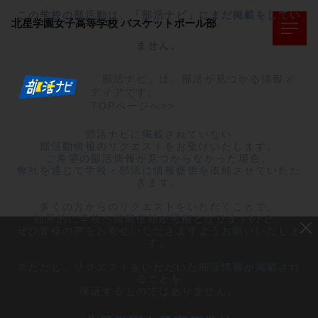
この学校の部活動は、「部活ナビ」にまだ掲載をしてい
北星学園女子高等学校
バスケットボール部
ません。
「部活ナビ」は、部活が見つかる情報メ
ディアです。
TOPページへ>>
部活ナビに掲載されていない

部活動情報のリクエストをお受けいたします。

ご希望の部活情報が見つからなかった場合、

弊社を通じて学校・部活に情報提供を依頼させていただ
きます。

多くの方からのリクエストをいただくことで、

効果的に学校へ掲載依頼が可能となりますので、

ぜひ皆様の声をお寄せいただきますようお願いいたしま
す。

※ただし、リクエストをいただいた部活情報が掲載され
ることを

保証するものではありません。