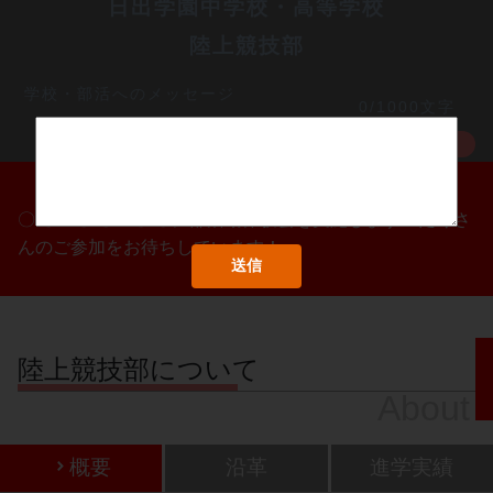
日出学園中学校・高等学校
陸上競技部
学校・部活へのメッセージ
0/1000文字
MORE
〇/〇・〇/〇・〇/〇に部活動体験会を実施します！たくさ
んのご参加をお待ちしています！
陸上競技部について
About
概要
沿革
進学実績