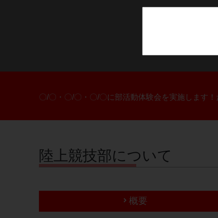
〇/〇・〇/〇・〇/〇に部活動体験会を実施します
陸上競技部について
概要