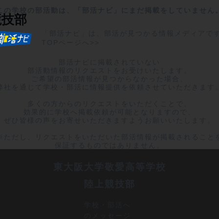
この学校の部活動は、「部活ナビ」にまだ掲載をしていません
競技部
「部活ナビ」は、部活が見つかる情報メディアで
TOPページへ>>
部活ナビに掲載されていない

部活動情報のリクエストをお受けいたします。

ご希望の部活情報が見つからなかった場合、

弊社を通じて学校・部活に情報提供を依頼させていただきます。
多くの方からのリクエストをいただくことで、

効果的に学校へ掲載依頼が可能となりますので、

ぜひ皆様の声をお寄せいただきますようお願いいたします。

※ただし、リクエストをいただいた部活情報が掲載されることを
保証するものではありません。
東大阪大学敬愛高等学校
陸上競技部
学校・部活へ
のメッセージ