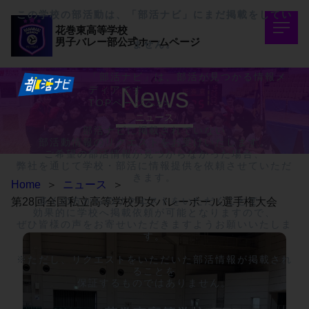
この学校の部活動は、「部活ナビ」にまだ掲載をしてい
花巻東高等学校
男子バレー部公式ホームページ
ません。
「部活ナビ」は、部活が見つかる情報メ
News
ディアです。
TOPページへ>>
ニュース
部活ナビに掲載されていない

部活動情報のリクエストをお受けいたします。

ご希望の部活情報が見つからなかった場合、

弊社を通じて学校・部活に情報提供を依頼させていただ
きます。

Home
＞
ニュース
＞
多くの方からのリクエストをいただくことで、

第28回全国私立高等学校男女バレーボール選手権大会
効果的に学校へ掲載依頼が可能となりますので、

ぜひ皆様の声をお寄せいただきますようお願いいたしま
す。

※ただし、リクエストをいただいた部活情報が掲載され
ることを

保証するものではありません。