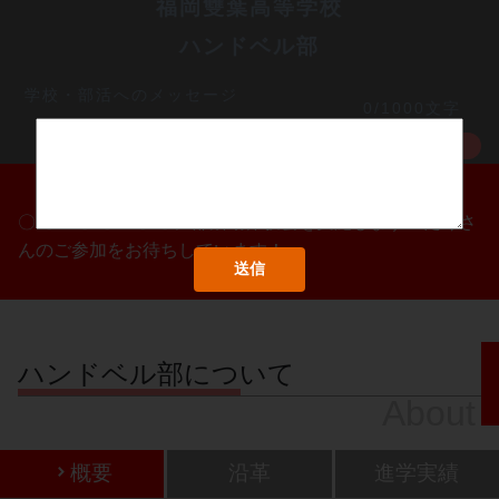
福岡雙葉高等学校
ハンドベル部
学校・部活へのメッセージ
0/1000文字
MORE
〇/〇・〇/〇・〇/〇に部活動体験会を実施します！たくさ
んのご参加をお待ちしています！
ハンドベル部について
About
概要
沿革
進学実績