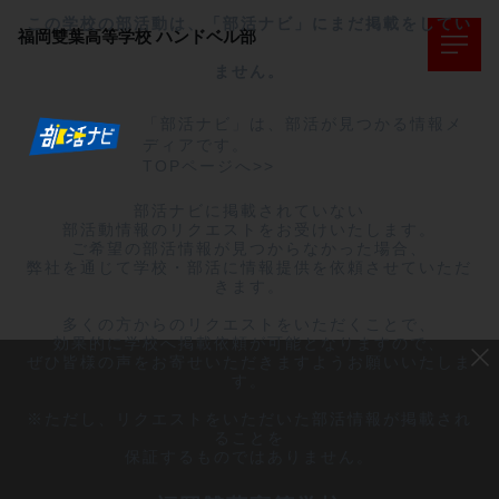
この学校の部活動は、「部活ナビ」にまだ掲載をしてい
福岡雙葉高等学校
ハンドベル部
ません。
「部活ナビ」は、部活が見つかる情報メ
ディアです。
TOPページへ>>
部活ナビに掲載されていない

部活動情報のリクエストをお受けいたします。

ご希望の部活情報が見つからなかった場合、

弊社を通じて学校・部活に情報提供を依頼させていただ
きます。

多くの方からのリクエストをいただくことで、

効果的に学校へ掲載依頼が可能となりますので、

ぜひ皆様の声をお寄せいただきますようお願いいたしま
す。

※ただし、リクエストをいただいた部活情報が掲載され
ることを

保証するものではありません。