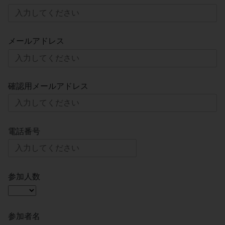
メールアドレス
確認用メールアドレス
電話番号
参加人数
参加者名