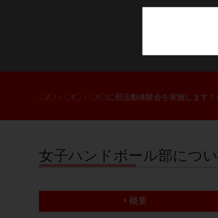
〇/〇・〇/〇・〇/〇に部活動体験会を実施します
女子ハンドボール部につ
概要