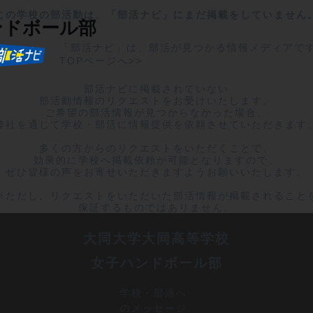
この学校の部活動は、「部活ナビ」にまだ掲載をしていません
ンドボール部
「部活ナビ」は、部活が見つかる情報メディアで
TOPページへ>>
部活ナビに掲載されていない

部活動情報のリクエストをお受けいたします。

ご希望の部活情報が見つからなかった場合、

弊社を通じて学校・部活に情報提供を依頼させていただきます。
多くの方からのリクエストをいただくことで、

効果的に学校へ掲載依頼が可能となりますので、

ぜひ皆様の声をお寄せいただきますようお願いいたします。

※ただし、リクエストをいただいた部活情報が掲載されることを
保証するものではありません。
大同大学大同高等学校
女子ハンドボール部
学校・部活へ
のメッセージ