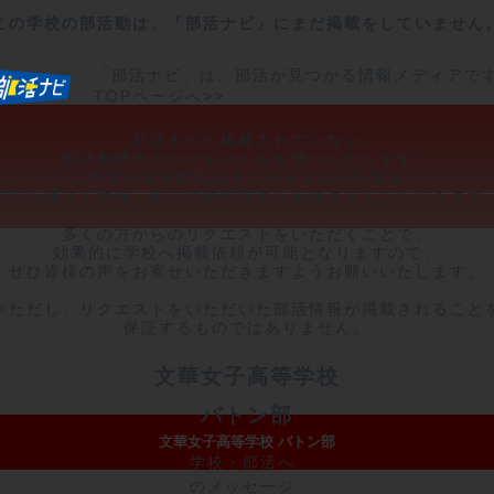
この学校の部活動は、「部活ナビ」にまだ掲載をしていません
「部活ナビ」は、部活が見つかる情報メディアで
TOPページへ>>
部活ナビに掲載されていない

部活動情報のリクエストをお受けいたします。

ご希望の部活情報が見つからなかった場合、

弊社を通じて学校・部活に情報提供を依頼させていただきます。
多くの方からのリクエストをいただくことで、

効果的に学校へ掲載依頼が可能となりますので、

ぜひ皆様の声をお寄せいただきますようお願いいたします。

※ただし、リクエストをいただいた部活情報が掲載されることを
保証するものではありません。
文華女子高等学校
バトン部
文華女子高等学校 バトン部
学校・部活へ
のメッセージ