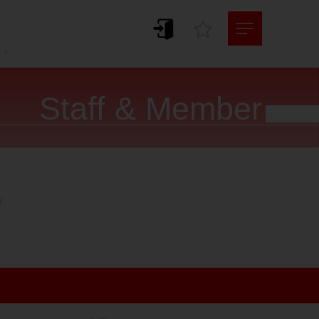
。
す。
Staff & Member



