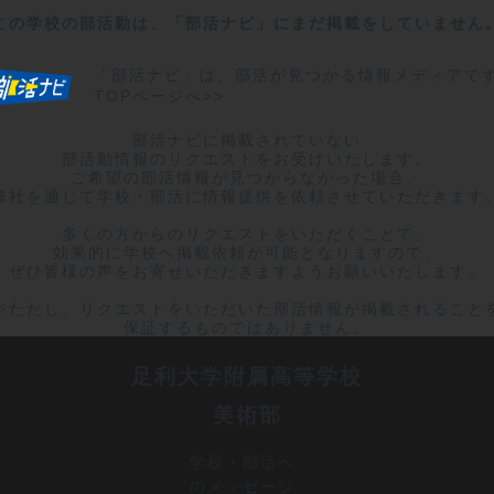
この学校の部活動は、「部活ナビ」にまだ掲載をしていません
「部活ナビ」は、部活が見つかる情報メディアで
TOPページへ>>
部活ナビに掲載されていない

部活動情報のリクエストをお受けいたします。

ご希望の部活情報が見つからなかった場合、

弊社を通じて学校・部活に情報提供を依頼させていただきます。
多くの方からのリクエストをいただくことで、

効果的に学校へ掲載依頼が可能となりますので、

ぜひ皆様の声をお寄せいただきますようお願いいたします。

※ただし、リクエストをいただいた部活情報が掲載されることを
保証するものではありません。
足利大学附属高等学校
美術部
学校・部活へ
のメッセージ