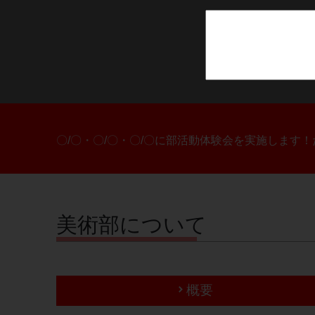
〇/〇・〇/〇・〇/〇に部活動体験会を実施します
美術部について
概要