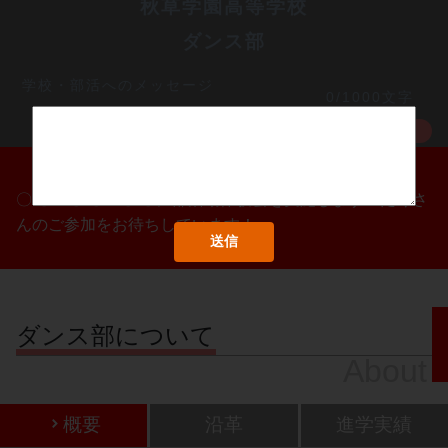
秋草学園高等学校
ダンス部
学校・部活へのメッセージ
0/1000文字
MORE
〇/〇・〇/〇・〇/〇に部活動体験会を実施します！たくさ
んのご参加をお待ちしています！
ダンス部について
About
概要
沿革
進学実績