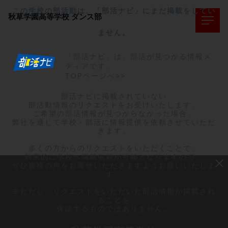
この学校の部活動は、「部活ナビ」にまだ掲載をしてい
秋草学園高等学校
ダンス部
ません。
「部活ナビ」は、部活が見つかる情報メ
ディアです。
TOPページへ>>
部活ナビに掲載されていない

部活動情報のリクエストをお受けいたします。

ご希望の部活情報が見つからなかった場合、

弊社を通じて学校・部活に情報提供を依頼させていただ
きます。

多くの方からのリクエストをいただくことで、

効果的に学校へ掲載依頼が可能となりますので、

ぜひ皆様の声をお寄せいただきますようお願いいたしま
す。

※ただし、リクエストをいただいた部活情報が掲載され
ることを

保証するものではありません。