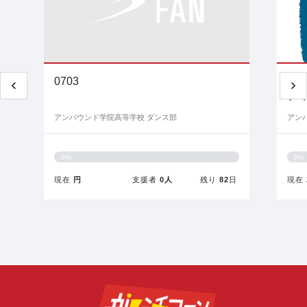
0703
週
デ
アンバウンド学院高等学校 ダンス部
アン
0%
0%
現在
円
支援者
0人
残り
82
日
現在