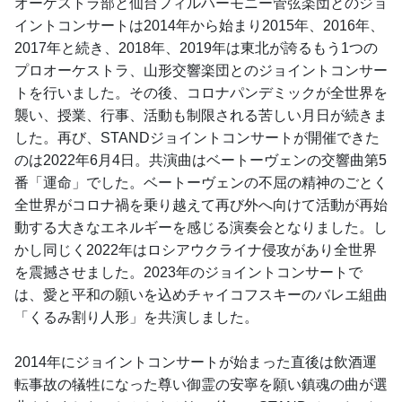
オーケストラ部と仙台フィルハーモニー管弦楽団とのジョ
イントコンサートは2014年から始まり2015年、2016年、
2017年と続き、2018年、2019年は東北が誇るもう1つの
プロオーケストラ、山形交響楽団とのジョイントコンサー
トを行いました。その後、コロナパンデミックが全世界を
襲い、授業、行事、活動も制限される苦しい月日が続きま
した。再び、STANDジョイントコンサートが開催できた
のは2022年6月4日。共演曲はベートーヴェンの交響曲第5
番「運命」でした。ベートーヴェンの不屈の精神のごとく
全世界がコロナ禍を乗り越えて再び外へ向けて活動が再始
動する大きなエネルギーを感じる演奏会となりました。し
かし同じく2022年はロシアウクライナ侵攻があり全世界
を震撼させました。2023年のジョイントコンサートで
は、愛と平和の願いを込めチャイコフスキーのバレエ組曲
「くるみ割り人形」を共演しました。 
2014年にジョイントコンサートが始まった直後は飲酒運
転事故の犠牲になった尊い御霊の安寧を願い鎮魂の曲が選