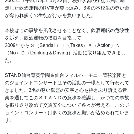
2005年（平成17年）5月22日、校外学習の生徒の列に暴
走した飲酒運転のRV車が突っ込み、3名の本校生の尊い命
が奪われ多くの生徒がけがを負いました。 
本校はこの事故を風化させることなく、飲酒運転の危険性
を訴え、飲酒運転の撲滅を目指して
2009年からＳ（Sendai ）Ｔ（Takes）Ａ（Action）Ｎ
（No）Ｄ（Drinking＆Driving）活動に取り組んできまし
た。 
STAND仙台育英学園＆仙台フィルハーモニー管弦楽団と
のジョイントコンサートはその活動の一環として行われて
きました。3名の尊い御霊の安寧と心を揺さぶり訴える音
楽を通してこのＳＴＡＮＤの意味を確認し、かつての事故
を振り返り改めて交通安全について各々が考える、このジ
ョイントコンサートは多くの意味と願いが込められていま
す。 