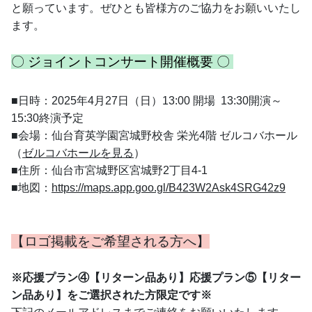
と願っています。ぜひとも皆様方のご協力をお願いいたし
ます。 
〇 ジョイントコンサート開催概要 〇 
■日時：2025年4月27日（日）13:00 開場  13:30開演～
15:30終演予定
■会場：仙台育英学園宮城野校舎 栄光4階 ゼルコバホール
（
ゼルコバホールを見る
）
■住所：仙台市宮城野区宮城野2丁目4-1
■地図：
https://maps.app.goo.gl/B423W2Ask4SRG42z9
【ロゴ掲載をご希望される方へ】
※応援プラン④【リターン品あり】応援プラン⑤【リター
ン品あり】をご選択された方限定です※