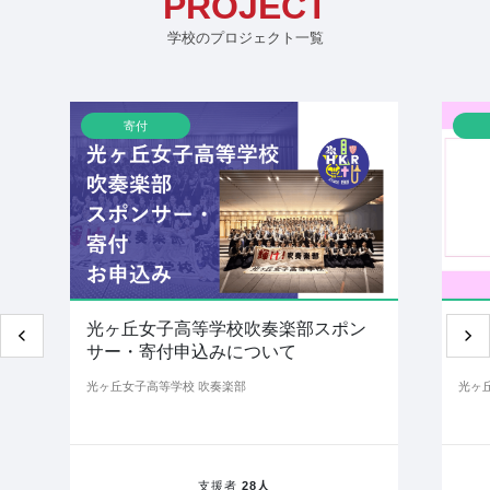
PROJECT
学校のプロジェクト一覧
寄付
光ヶ丘女子高等学校吹奏楽部スポン
寄
サー・寄付申込みについて
光ヶ丘女子高等学校 吹奏楽部
光ヶ
支援者
28人