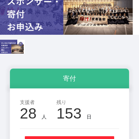
寄付
支援者
残り
28
153
人
日