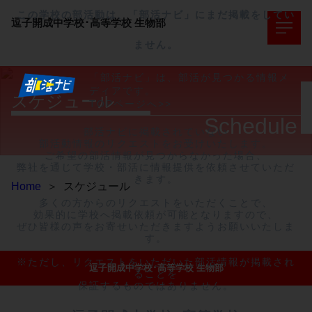
この学校の部活動は、「部活ナビ」にまだ掲載をしてい
逗子開成中学校･高等学校
生物部
ません。
「部活ナビ」は、部活が見つかる情報メ
ディアです。
スケジュール
TOPページへ>>
Schedule
部活ナビに掲載されていない

部活動情報のリクエストをお受けいたします。

ご希望の部活情報が見つからなかった場合、

弊社を通じて学校・部活に情報提供を依頼させていただ
きます。

Home
＞
スケジュール
多くの方からのリクエストをいただくことで、

効果的に学校へ掲載依頼が可能となりますので、

ぜひ皆様の声をお寄せいただきますようお願いいたしま
す。

※ただし、リクエストをいただいた部活情報が掲載され
逗子開成中学校･高等学校 生物部
ることを

保証するものではありません。