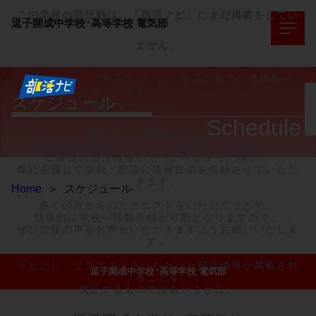
この学校の部活動は、「部活ナビ」にまだ掲載をしてい
逗子開成中学校･高等学校
電気部
ません。
「部活ナビ」は、部活が見つかる情報メ
ディアです。
スケジュール
TOPページへ>>
Schedule
部活ナビに掲載されていない

部活動情報のリクエストをお受けいたします。

ご希望の部活情報が見つからなかった場合、

弊社を通じて学校・部活に情報提供を依頼させていただ
きます。

Home
＞
スケジュール
多くの方からのリクエストをいただくことで、

効果的に学校へ掲載依頼が可能となりますので、

ぜひ皆様の声をお寄せいただきますようお願いいたしま
す。

※ただし、リクエストをいただいた部活情報が掲載され
逗子開成中学校･高等学校 電気部
ることを

保証するものではありません。