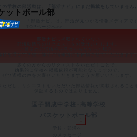
この学校の部活動は、「部活ナビ」にまだ掲載をしていません
ケットボール部
「部活ナビ」は、部活が見つかる情報メディアで
TOPページへ>>
部活ナビに掲載されていない

部活動情報のリクエストをお受けいたします。

ご希望の部活情報が見つからなかった場合、

弊社を通じて学校・部活に情報提供を依頼させていただきます。
多くの方からのリクエストをいただくことで、

効果的に学校へ掲載依頼が可能となりますので、

ぜひ皆様の声をお寄せいただきますようお願いいたします。

※ただし、リクエストをいただいた部活情報が掲載されることを
保証するものではありません。
逗子開成中学校･高等学校
バスケットボール部
1
学校・部活へ
のメッセージ