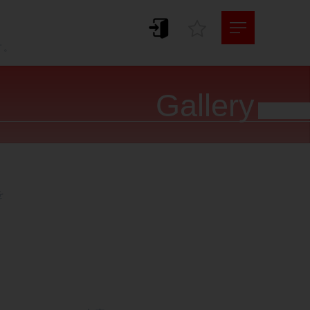
。
す。
Gallery



