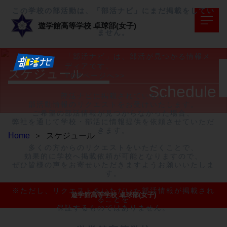
この学校の部活動は、「部活ナビ」にまだ掲載をしてい
遊学館高等学校
卓球部(女子)
ません。
「部活ナビ」は、部活が見つかる情報メ
ディアです。
スケジュール
TOPページへ>>
Schedule
部活ナビに掲載されていない

部活動情報のリクエストをお受けいたします。

ご希望の部活情報が見つからなかった場合、

弊社を通じて学校・部活に情報提供を依頼させていただ
きます。

Home
＞
スケジュール
多くの方からのリクエストをいただくことで、

効果的に学校へ掲載依頼が可能となりますので、

ぜひ皆様の声をお寄せいただきますようお願いいたしま
す。

※ただし、リクエストをいただいた部活情報が掲載され
遊学館高等学校 卓球部(女子)
ることを

保証するものではありません。