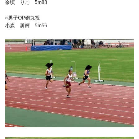
余頃　りこ　5m83
○男子OP砲丸投
小森　勇輝　5m56