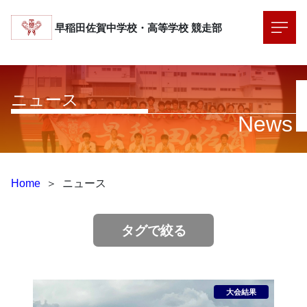
早稲田佐賀中学校・高等学校
競走部
ニュース
News
Home
＞
ニュース
タグで絞る