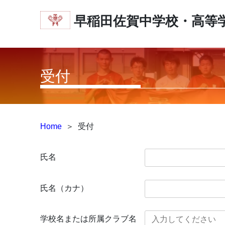
早稲田佐賀中学校・高等
受付
Home
＞
受付
氏名
氏名（カナ）
学校名または所属クラブ名