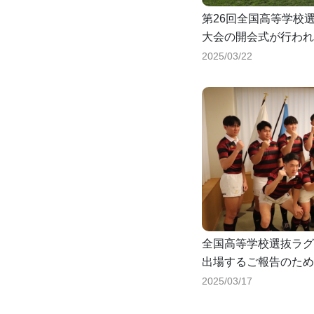
第26回全国高等学校
大会の開会式が行われ
2025/03/22
全国高等学校選抜ラグ
出場するご報告のため
問を行いました！
2025/03/17