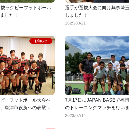
選抜ラグビーフットボール
選手が選抜大会に向け無事埼
ました！
しました！
2025/03/21
ビーフットボール大会へ
7月17日にJAPAN BASEで福
、唐津市役所への表敬訪
のトレーニングマッチを行い
福岡の強豪校との試合！
2023/07/14
全員でチャレンジします！