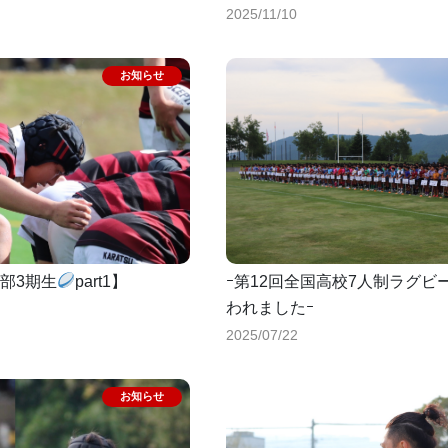
2025/11/10
部3期生
part1】
ｰ第12回全国高校7人制ラグビ
われましたｰ
2025/07/22