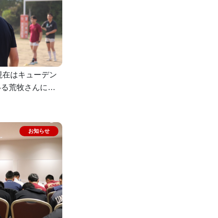
現在はキューデン
いる荒牧さんにセ
ただきました。