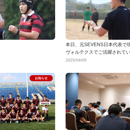
本日、元SEVENS日本代表で
ヴォルテクスでご活躍されて
ブンスセッションを行ってい
2025/04/09